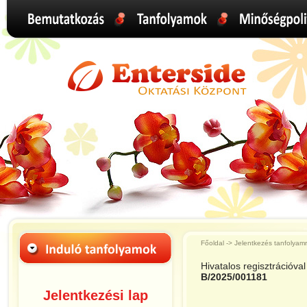
Főoldal -> Jelentkezés tanfolyam
Hivatalos regisztrációva
B/2025/001181
Jelentkezési lap