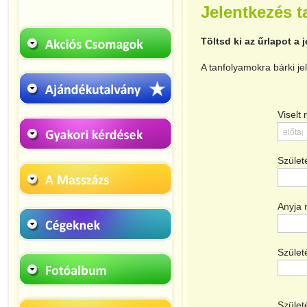
Jelentkezés 
Töltsd ki az űrlapot a 
A tanfolyamokra bárki je
Viselt 
Szület
Anyja 
Szület
Születé