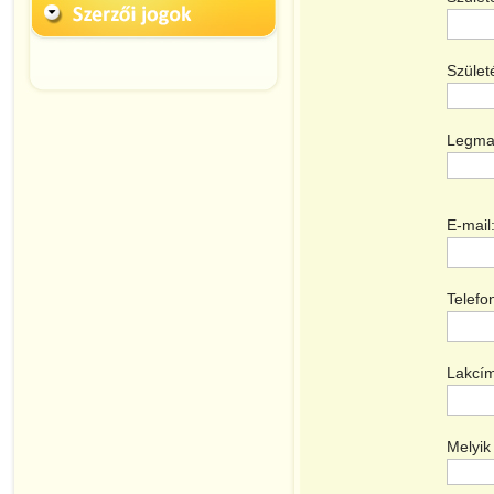
Szület
Legmag
E-mail
Telefo
Lakcím
Melyik