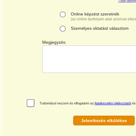
Több tanfoly
Online képzést szeretnék
(az online tanfolyam akár azonnal elke
Személyes oktatást választom
Megjegyzés:
Tudomásul veszem és elfogadom az
Adatkezelési tájékoztatót
és