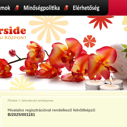
Főoldal -> Jelentkezés tanfolyamra
Hivatalos regisztrációval rendelkező felnőttképző:
B/2025/001181