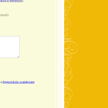
amra is jelentkezel?
zdhető)
 a
Regisztrációs szabályzatot