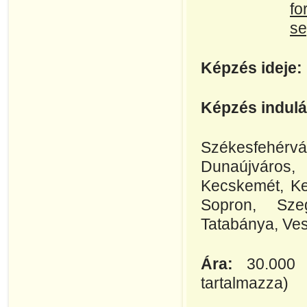
fo
se
Képzés ideje:
Képzés indulá
Székesfehérv
Dunaújváros,
Kecskemét, Kes
Sopron, Sze
Tatabánya, Ve
Ára:
30.000 
tartalmazza)