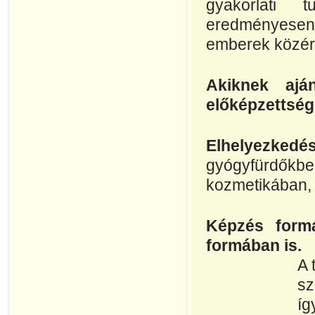
gyakorlati 
eredményesen 
emberek közérz
Akiknek aján
előképzettsé
Elhelyezkedés
gyógyfürdő
kozmetikában, 
Képzés formá
formában is.
A 
sz
í