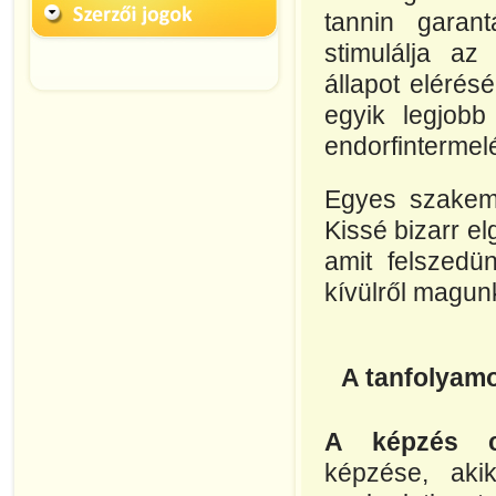
tannin garantá
stimulálja az
állapot elérés
egyik legjobb
endorfintermel
Egyes szakemb
Kissé bizarr e
amit felszedü
kívülről magun
A tanfolyamo
A képzés cé
képzése, aki