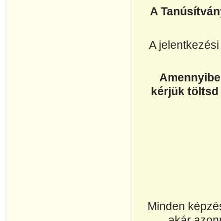
A Tanúsítván
A jelentkezési
Amennyiben
kérjük töltsd
Minden képzés
akár azonn