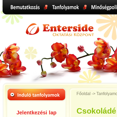
Főoldal -> Tanfolyam
Csokoládé
Jelentkezési lap