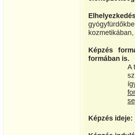
Elhelyezkedés
gyógyfürdő
kozmetikában, 
Képzés formá
formában is.
A 
sz
í
fo
se
Képzés ideje: