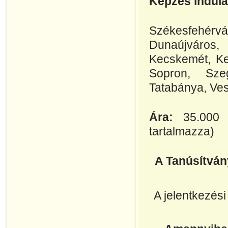
Képzés indulá
Székesfehérv
Dunaújváros,
Kecskemét, Kes
Sopron, Sze
Tatabánya, Ve
Ára:
35.000 
tartalmazza)
A Tanúsítván
A jelentkezési