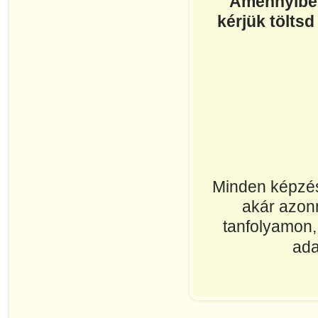
Amennyiben
kérjük töltsd
Minden képzés
akár azonn
tanfolyamon, 
ada