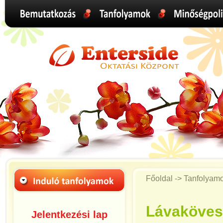
Főoldal -> Tanfolyam
Lávaköves
Jelentkezési lap