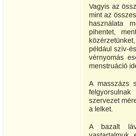
Vagyis az össze
mint az összes
használata mi
pihentet, men
közérzetünket,
például szív-
vérnyomás ese
menstruáció id
A masszázs s
felgyorsulnak
szervezet mére
a lelket.
A bazalt lá
vastartalmuk, 