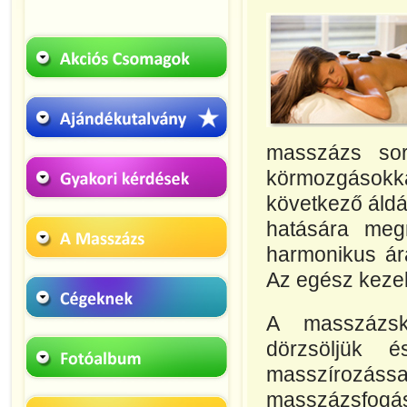
masszázs sor
körmozgásokka
következő áldá
hatására megn
harmonikus ára
Az egész kezelé
A masszázsk
dörzsöljük 
masszírozássa
masszázsfogás