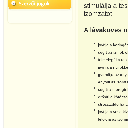
stimulálja a te
izomzatot.
A lávaköves m
javítja a keringé
segít az izmok e
felmelegíti a test
javítja a nyirokk
gyorsítja az any
enyhíti az izomf
segíti a méregte
erősíti a kötősz
stresszoldó hat
javítja a vese ki
feloldja az izo