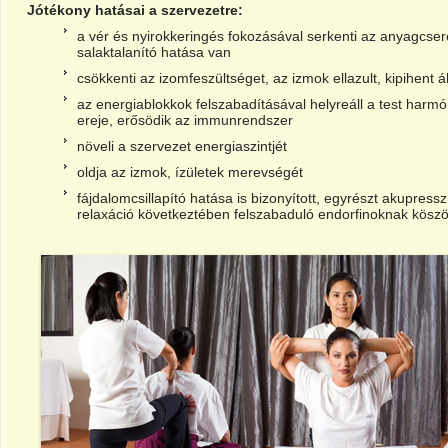
Jótékony hatásai a szervezetre:
a vér és nyirokkeringés fokozásával serkenti az anyagcseré
salaktalanító hatása van
csökkenti az izomfeszültséget, az izmok ellazult, kipihent 
az energiablokkok felszabadításával helyreáll a test harmón
ereje, erősödik az immunrendszer
növeli a szervezet energiaszintjét
oldja az izmok, ízületek merevségét
fájdalomcsillapító hatása is bizonyított, egyrészt akupres
relaxáció következtében felszabaduló endorfinoknak kösz