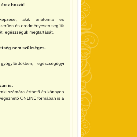
 érez hozzá!
 képzése, akik anatómia és
kszerűen és eredményesen segítik
t, egészségük megtartását.
zettség nem szükséges.
 gyógyfürdőkben, egészségügyi
an is.
denki számára érthető és könnyen
végezhető ONLINE formában is a