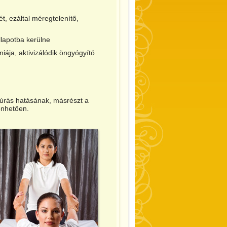
t, ezáltal méregtelenítő,
állapotba kerülne
iája, aktivizálódik öngyógyító
szúrás hatásának, másrészt a
önhetően.