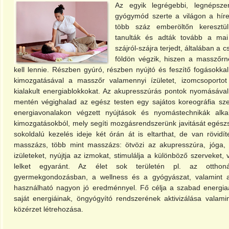
Az egyik legrégebbi, legnépsze
gyógymód szerte a világon a híre
több száz emberöltőn keresztül
tanulták és adták tovább a mai
szájról-szájra terjedt, általában a 
földön végzik, hiszen a masszőrn
kell lennie. Részben gyúró, részben nyújtó és feszítő fogásokkal
kimozgatásával a masszőr valamennyi ízületet, izomcsoportot
kialakult energiablokkokat. Az akupresszúrás pontok nyomásával
mentén végighalad az egész testen egy sajátos koreográfia szer
energiavonalakon végzett nyújtások és nyomástechnikák alkalm
kimozgatásokból, mely segíti mozgásrendszerünk javitását egész
sokoldalú kezelés ideje két órán át is eltarthat, de van rövidít
masszázs, több mint masszázs: ötvözi az akupresszúra, jóga, re
izületeket, nyújtja az izmokat, stimulálja a különböző szerveket, vi
lelket egyaránt. Az élet sok területén pl. az ottho
gyermekgondozásban, a wellness és a gyógyászat, valamint a
használható nagyon jó eredménnyel. Fő célja a szabad energiaá
saját energiáinak, öngyógyító rendszerének aktivizálása valamin
közérzet létrehozása.