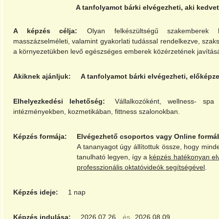
A tanfolyamot bárki elvégezheti, aki kedvet
A képzés célja:
Olyan felkészültségű szakemberek
masszázselméleti, valamint gyakorlati tudással rendelkezve, sza
a környezetükben levő egészséges emberek közérzetének javításá
Akiknek ajánljuk:
A tanfolyamot bárki elvégezheti, előkép
Elhelyezkedési lehetőség:
Vállalkozóként, wellness- spa
intézményekben, kozmetikában, fittness szalonokban.
Képzés formája:
Elvégezhető csoportos vagy Online formáb
A tananyagot úgy állítottuk össze, hogy min
tanulható legyen, így a
képzés hatékonyan el
professzionális oktatóvideók segítségével
.
Képzés ideje:
1 nap
Képzés indulása:
2026.07.26.
és
2026.08.09.