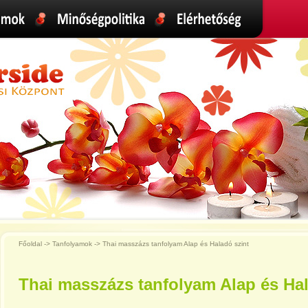
Főoldal -> Tanfolyamok -> Thai masszázs tanfolyam Alap és Haladó szint
Thai masszázs tanfolyam Alap és Hal