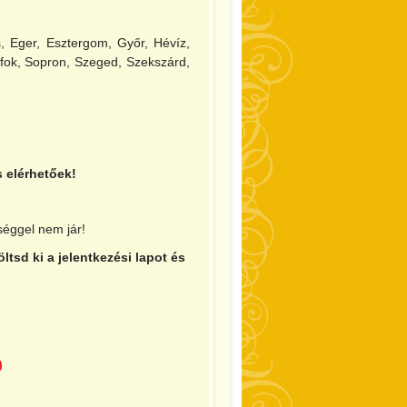
, Eger, Esztergom, Győr, Hévíz,
ófok, Sopron, Szeged, Szekszárd,
 elérhetőek!
tséggel nem jár!
tsd ki a jelentkezési lapot és
p