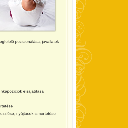
felelő pozicionálása, javallatok
nkapozíciók elsajátítása
rtetése
 kezzlése, nyújtások ismertetése