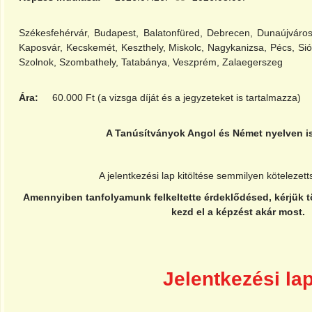
Székesfehérvár, Budapest, Balatonfüred, Debrecen, Dunaújváros
Kaposvár, Kecskemét, Keszthely, Miskolc, Nagykanizsa, Pécs, Si
Szolnok, Szombathely, Tatabánya, Veszprém, Zalaegerszeg
Ára:
60.000 Ft (a vizsga díját és a jegyzeteket is tartalmazza)
A Tanúsítványok Angol és Német nyelven is
A jelentkezési lap kitöltése semmilyen kötelezet
Amennyiben tanfolyamunk felkeltette érdeklődésed, kérjük töl
kezd el a képzést akár most.
Jelentkezési la