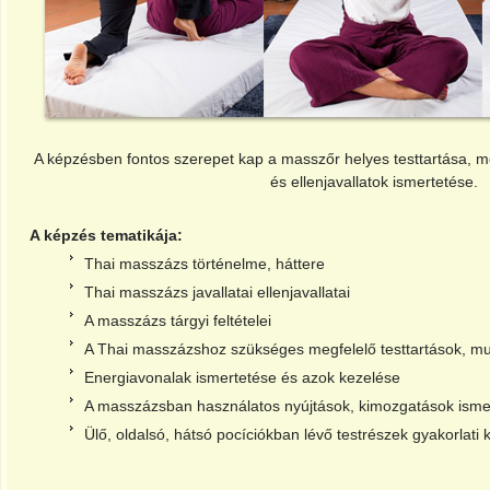
A képzésben fontos szerepet kap a masszőr helyes testtartása, meg
és ellenjavallatok ismertetése.
A képzés tematikája:
Thai masszázs történelme, háttere
Thai masszázs javallatai ellenjavallatai
A masszázs tárgyi feltételei
A Thai masszázshoz szükséges megfelelő testtartások, mu
Energiavonalak ismertetése és azok kezelése
A masszázsban használatos nyújtások, kimozgatások isme
Ülő, oldalsó, hátsó pocíciókban lévő testrészek gyakorlati