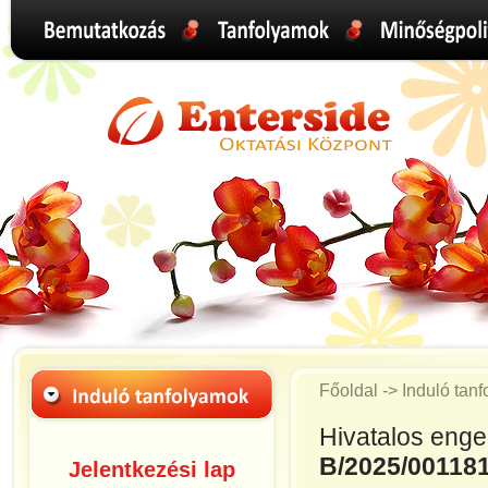
Főoldal -> Induló tan
Hivatalos enge
B/2025/00118
Jelentkezési lap