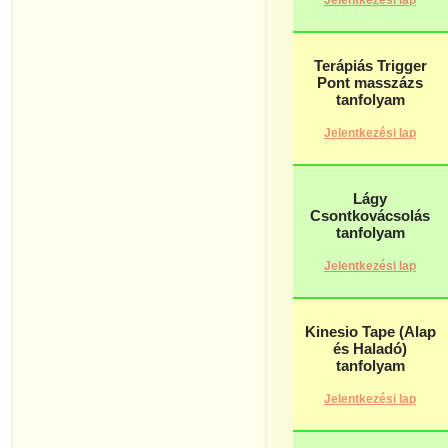
Jelentkezési lap
Terápiás Trigger
Pont masszázs
tanfolyam
Jelentkezési lap
Lágy
Csontkovácsolás
tanfolyam
Jelentkezési lap
Kinesio Tape (Alap
és Haladó)
tanfolyam
Jelentkezési lap