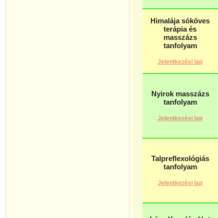
Himalája sóköves
terápia és
masszázs
tanfolyam
Jelentkezési lap
Nyirok masszázs
tanfolyam
Jelentkezési lap
Talpreflexológiás
tanfolyam
Jelentkezési lap