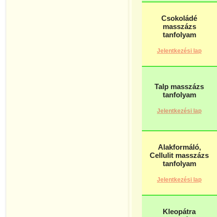
Csokoládé
masszázs
tanfolyam
Jelentkezési lap
Talp masszázs
tanfolyam
Jelentkezési lap
Alakformáló,
Cellulit masszázs
tanfolyam
Jelentkezési lap
Kleopátra