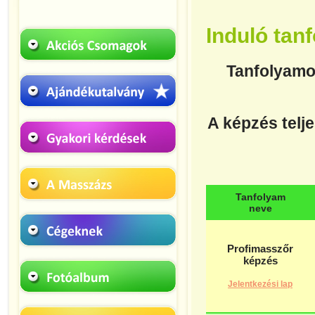
Induló tan
Tanfolyamok
A képzés telj
Tanfolyam
neve
Profimasszőr
képzés
Jelentkezési lap