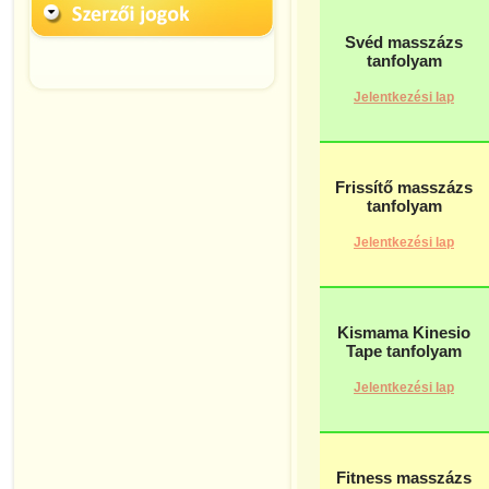
Svéd masszázs
tanfolyam
Jelentkezési lap
Frissítő masszázs
tanfolyam
Jelentkezési lap
Kismama Kinesio
Tape tanfolyam
Jelentkezési lap
Fitness masszázs