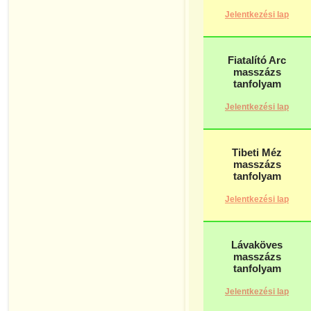
Jelentkezési lap
Fiatalító Arc
masszázs
tanfolyam
Jelentkezési lap
Tibeti Méz
masszázs
tanfolyam
Jelentkezési lap
Lávaköves
masszázs
tanfolyam
Jelentkezési lap