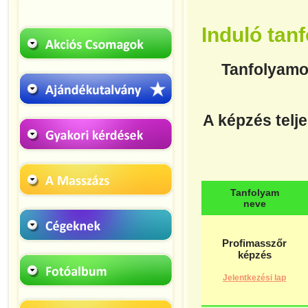
Induló tan
Tanfolyamok
A képzés telj
Tanfolyam
neve
Profimasszőr
képzés
Jelentkezési lap